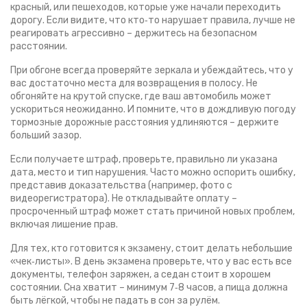
красный, или пешеходов, которые уже начали переходить
дорогу. Если видите, что кто‑то нарушает правила, лучше не
реагировать агрессивно – держитесь на безопасном
расстоянии.
При обгоне всегда проверяйте зеркала и убеждайтесь, что у
вас достаточно места для возвращения в полосу. Не
обгоняйте на крутой спуске, где ваш автомобиль может
ускориться неожиданно. И помните, что в дождливую погоду
тормозные дорожные расстояния удлиняются – держите
больший зазор.
Если получаете штраф, проверьте, правильно ли указана
дата, место и тип нарушения. Часто можно оспорить ошибку,
представив доказательства (например, фото с
видеорегистратора). Не откладывайте оплату –
просроченный штраф может стать причиной новых проблем,
включая лишение прав.
Для тех, кто готовится к экзамену, стоит делать небольшие
«чек‑листы». В день экзамена проверьте, что у вас есть все
документы, телефон заряжен, а седан стоит в хорошем
состоянии. Сна хватит – минимум 7‑8 часов, а пища должна
быть лёгкой, чтобы не падать в сон за рулём.