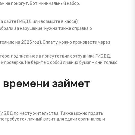
ам не помогут. Вот минимальный набор:
а сайте ГИБДД или возьмите в кассе).
обрали за нарушение, нужна также справка о
тоянию на 2025 год). Оплату можно произвести через
отере, подписанное в присутствии сотрудника ГИБДД.
к проверке. Не берите с собой лишних бумаг – они только
о времени займет
 ГИБДД по месту жительства. Также можно подать
е потребуется личный визит для сдачи оригиналов и