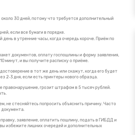
– около 30 дней, потому что требуется дополнительный
ней, если все бумаги в порядке.
 день в утренние часы, когда очередь короче. Приём по
пакет документов, оплату госпошлины и форму заявления,
0 минут, и вы получите расписку о приёме.
остоверение в тот же день или скажут, когда его будет
ез 2‑3 дня, если есть принтеры нового образца.
е правонарушение, грозит штрафом в 5 тысяч рублей.
ть.
ем, не стесняйтесь попросить объяснить причину. Часто
 документа.
справку, заявление, оплатить пошлину, подать в ГИБДД и
, вы избежите лишних очередей и дополнительных