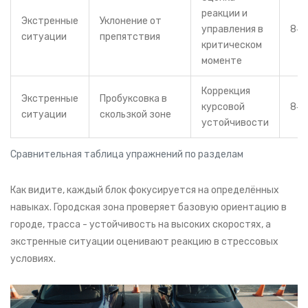
реакции и
Экстренные
Уклонение от
управления в
8‑1
ситуации
препятствия
критическом
моменте
Коррекция
Экстренные
Пробуксовка в
курсовой
8‑1
ситуации
скользкой зоне
устойчивости
Сравнительная таблица упражнений по разделам
Как видите, каждый блок фокусируется на определённых
навыках. Городская зона проверяет базовую ориентацию в
городе, трасса - устойчивость на высоких скоростях, а
экстренные ситуации оценивают реакцию в стрессовых
условиях.