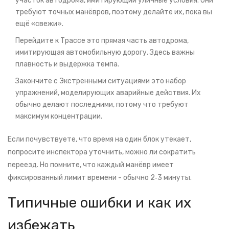
участок автодрома, имитирующий уличные условия
. Они
требуют точных манёвров, поэтому делайте их, пока вы
ещё «свежи».
Перейдите к
Трассе
это прямая часть автодрома,
имитирующая автомобильную дорогу
. Здесь важны
плавность и выдержка темпа.
Закончите с
Экстренными ситуациями
это набор
упражнений, моделирующих аварийные действия
. Их
обычно делают последними, потому что требуют
максимум концентрации.
Если почувствуете, что время на один блок утекает,
попросите инспектора уточнить, можно ли сократить
переезд. Но помните, что каждый манёвр имеет
фиксированный лимит времени - обычно 2‑3 минуты.
Типичные ошибки и как их
избежать