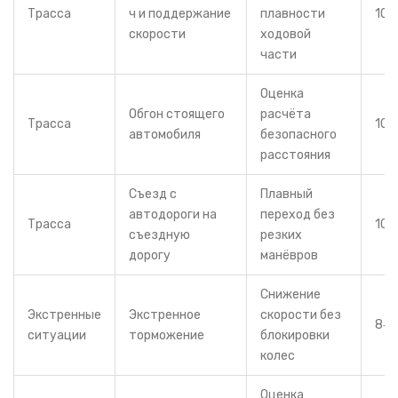
Трасса
ч и поддержание
плавности
10‑
скорости
ходовой
части
Оценка
Обгон стоящего
расчёта
Трасса
10‑
автомобиля
безопасного
расстояния
Съезд с
Плавный
автодороги на
переход без
Трасса
10‑
съездную
резких
дорогу
манёвров
Снижение
Экстренные
Экстренное
скорости без
8‑1
ситуации
торможение
блокировки
колес
Оценка