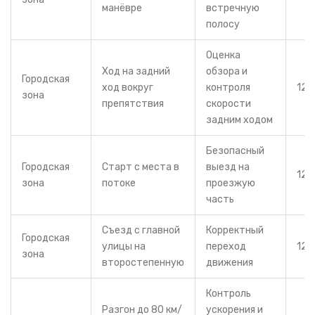
манёвре
встречную
полосу
Оценка
Ход на задний
обзора и
Городская
ход вокруг
контроля
12‑
зона
препятствия
скорости
задним ходом
Безопасный
Городская
Старт с места в
выезд на
12‑
зона
потоке
проезжую
часть
Съезд с главной
Корректный
Городская
улицы на
переход
12‑
зона
второстепенную
движения
Контроль
Разгон до 80 км/
ускорения и