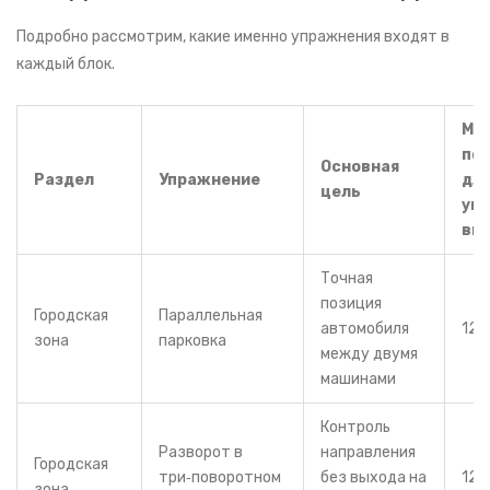
Подробно рассмотрим, какие именно упражнения входят в
каждый блок.
Ми
по
Основная
Раздел
Упражнение
дл
цель
ув
вы
Точная
позиция
Городская
Параллельная
автомобиля
12‑
зона
парковка
между двумя
машинами
Контроль
Разворот в
направления
Городская
три‑поворотном
без выхода на
12‑
зона