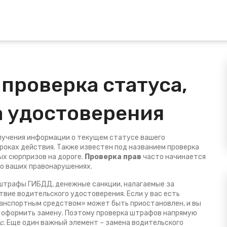
 проверка статуса,
а удостоверения
лучения информации о текущем статусе вашего
сроках действия
. Также известен под названием
проверка
ых сюрпризов на дороге.
Проверка прав
часто начинается
 о ваших правонарушениях.
штрафы ГИБДД
,
денежные санкции, налагаемые за
твие водительского удостоверения
. Если у вас есть
анспортным средством» может быть приостановлен, и вы
 оформить замену. Поэтому проверка штрафов напрямую
с
. Еще один важный элемент –
замена водительского