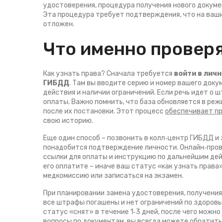
удостоверения
,
процедура получения нового докуме
Эта процедура требует подтверждения, что на ваши
отложен.
Что именно проверя
Как узнать права? Сначала требуется
войти в лич
ГИБДД
. Там вы вводите серию и номер вашего доку
действия и наличии ограничений. Если речь идет о 
оплаты. Важно помнить, что база обновляется в ре
после их постановки. Этот процесс
обеспечивает п
свою историю.
Еще один способ – позвонить в колл‑центр ГИБДД и
понадобится подтверждение личности. Онлайн‑прове
ссылки для оплаты и инструкцию по дальнейшим де
его оплатите – иначе ваш статус «как узнать права
медкомиссию или записаться на экзамен.
При планировании
замена удостоверения
,
получения
все штрафы погашены и нет ограничений по здоров
статус «снят» в течение 1‑3 дней, после чего можно
вопросы по документам, вы всегда можете обратить