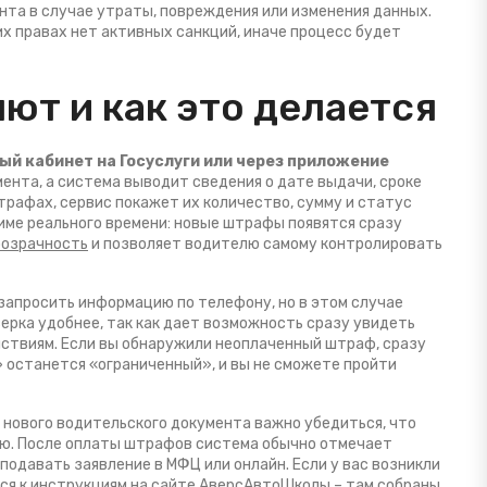
нта в случае утраты, повреждения или изменения данных
.
х правах нет активных санкций, иначе процесс будет
ют и как это делается
ный кабинет на Госуслуги или через приложение
мента, а система выводит сведения о дате выдачи, сроке
штрафах, сервис покажет их количество, сумму и статус
жиме реального времени: новые штрафы появятся сразу
розрачность
и позволяет водителю самому контролировать
 запросить информацию по телефону, но в этом случае
рка удобнее, так как дает возможность сразу увидеть
йствиям. Если вы обнаружили неоплаченный штраф, сразу
» останется «ограниченный», и вы не сможете пройти
 нового водительского документа
важно убедиться, что
ью. После оплаты штрафов система обычно отмечает
 подавать заявление в МФЦ или онлайн. Если у вас возникли
ся к инструкциям на сайте АверсАвтоШколы – там собраны