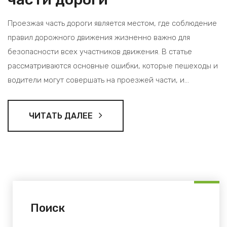
Проезжая часть дороги является местом, где соблюдение
правил дорожного движения жизненно важно для
безопасности всех участников движения. В статье
рассматриваются основные ошибки, которые пешеходы и
водители могут совершать на проезжей части, и
представляются советы по их предотвращению. Узнайте,
почему важно следовать правилам и как избежать
ЧИТАТЬ ДАЛЕЕ
опасных ситуаций на дорогах. Дополнительные факты и
полезные советы помогут вам стать более внимательным
и ответственным участником дорожного движения.
Поиск