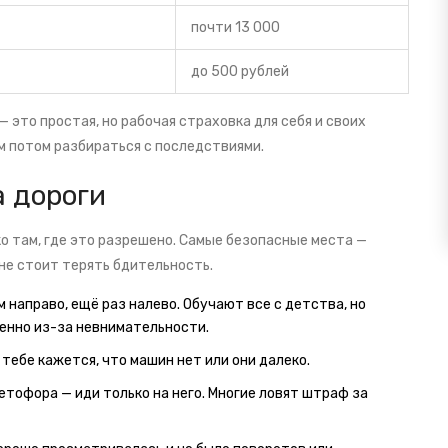
почти 13 000
до 500 рублей
 это простая, но рабочая страховка для себя и своих
ем потом разбираться с последствиями.
а дороги
о там, где это разрешено. Самые безопасные места —
не стоит терять бдительность.
 направо, ещё раз налево. Обучают все с детства, но
енно из-за невнимательности.
 тебе кажется, что машин нет или они далеко.
етофора — иди только на него. Многие ловят штраф за