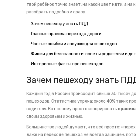
твой ребёнок точно знает, на какой цвет идти, а н
разобрать подробно и сразу.
Зачем пешеходу знать ПДД
Главные правила перехода дороги
Частые ошибки и ловушки для пешеходов
Фишки для безопасности: советы родителям и де
Интересные факты про пешеходов
Зачем пешеходу знать ПД
Каждый год в России происходит свыше 30 тысяч 
пешеходов. Статистика упряма: около 40% таких пр
водителя. Вот почему просто игнорировать
правил
своим здоровьем и жизнью.
Большинство людей думают, что всё просто: «перехо
даже на переходе пешеход не всегда защищён, пот