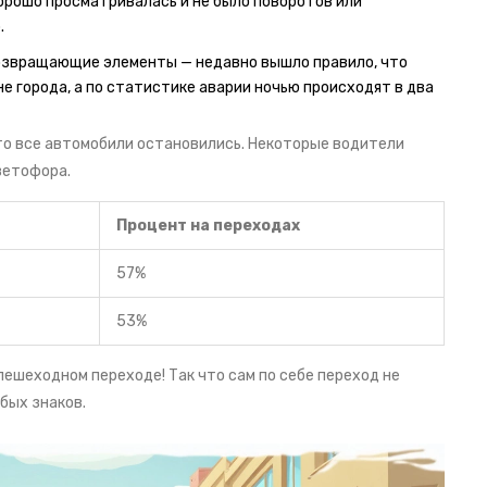
орошо просматривалась и не было поворотов или
.
возвращающие элементы — недавно вышло правило, что
не города, а по статистике аварии ночью происходят в два
то все автомобили остановились. Некоторые водители
ветофора.
Процент на переходах
57%
53%
пешеходном переходе! Так что сам по себе переход не
бых знаков.