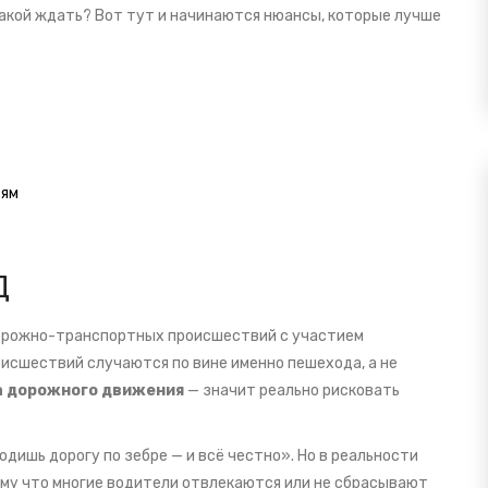
а какой ждать? Вот тут и начинаются нюансы, которые лучше
тям
Д
дорожно-транспортных происшествий с участием
оисшествий случаются по вине именно пешехода, а не
а дорожного движения
— значит реально рисковать
дишь дорогу по зебре — и всё честно». Но в реальности
ому что многие водители отвлекаются или не сбрасывают