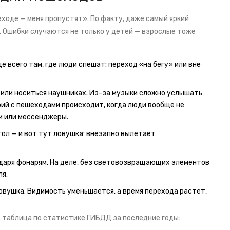
еходе — меня пропустят». По факту, даже самый яркий
 Ошибки случаются не только у детей — взрослые тоже
 всего там, где люди спешат: переход «на бегу» или вне
 или носиться наушниках. Из-за музыки сложно услышать
ий с пешеходами происходит, когда люди вообще не
и или мессенджеры.
гол — и вот тут ловушка: внезапно вылетает
одаря фонарям. На деле, без световозвращающих элементов
я.
ловушка. Видимость уменьшается, а время перехода растет,
т таблица по статистике ГИБДД за последние годы: