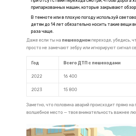
При отсутствии перехода смотри, чтобы дорога х
припаркованных машин, которые закрывают обзор
В темноте или в плохую погоду используй свето
детям до 14 лет обязательно носить такие вещи в
раза чаще.
Даже если ты на
пешеходном
переходе, убедись, ч
просто не замечают зебру или игнорируют сигнал с
Год
Всего ДТП с пешеходами
2022
16 400
2023
15 800
Заметно, что половина аварий происходит прямо на 
волшебное место — твоя внимательность важнее лю