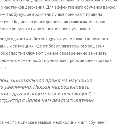
освоить чтение дорожной обстановки. Это включает в себя
х участников движения. Для эффективного обучения важно
и — так будущие водители лучше понимают правила
ктике. По данным исследования,
автошкола
, которая
чшие результаты по успехам своих учеников.
редугадывать действия других участников дорожного
анных ситуациях, где от безотлагательного решения
той области включают умение своевременно замечать
сложных моментах. Это уменьшает риск аварий и создает
оге.
елем, минимальное время на изучение
ь увеличено. Нельзя недооценивать
ние других водителей и пешеходов", —
структор с более чем двадцатилетним
е место в списке навыков, необходимых для обучения