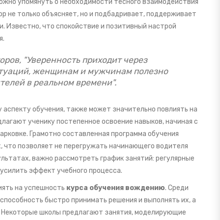
можно упомянуть о необходимости тесного взаимодействия
р не только объясняет, но и подбадривает, поддерживает
и. Известно, что спокойствие и позитивный настрой
я.
оров, "Уверенность приходит через
туаций, женщинам и мужчинам полезно
телей в реальном времени".
у аспекту обучения, также может значительно повлиять на
лагают ученику постепенное освоение навыков, начиная с
парковке. Грамотно составленная программа обучения
, что позволяет не перегружать начинающего водителя
ультатах, важно рассмотреть график занятий: регулярные
 усилить эффект учебного процесса.
иять на успешность
курса обучения вождению
. Среди
, способность быстро принимать решения и выполнять их, а
о. Некоторые школы предлагают занятия, моделирующие