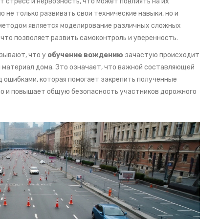
стресс и нервозность, что может повлиять на их
 не только развивать свои технические навыки, но и
 методом является моделирование различных сложных
 что позволяет развить самоконтроль и уверенность.
зывают, что у
обучение вождению
зачастую происходит
й материал дома. Это означает, что важной составляющей
д ошибками, которая помогает закрепить полученные
, но и повышает общую безопасность участников дорожного