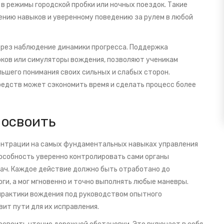
в режимы городской пробки или ночных поездок. Такие
нию навыков и уверенному поведению за рулем в любой
ерез наблюдение динамики прогресса. Поддержка
оков или симуляторы вождения, позволяют ученикам
ьшего понимания своих сильных и слабых сторон.
редств может сэкономить время и сделать процесс более
 освоить
ентрации на самых фундаментальных навыках управления
пособность уверенно контролировать сами органы
едач. Каждое действие должно быть отработано до
ги, а мог мгновенно и точно выполнять любые маневры.
 практики вождения под руководством опытного
ит пути для их исправления.