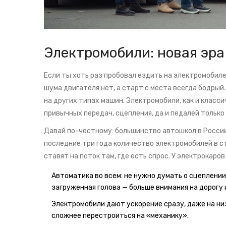
Электромобили: новая эр
Если ты хоть раз пробовал ездить на электромобиле
шума двигателя нет, а старт с места всегда бодрый.
на других типах машин. Электромобили, как и класс
привычных передач, сцепления, да и педалей только 
Давай по-честному: большинство автошкол в России 
последние три года количество электромобилей в с
ставят на поток там, где есть спрос. У электрокаро
Автоматика во всем: не нужно думать о сцеплении
загруженная голова — больше внимания на дорогу и
Электромобили дают ускорение сразу, даже на ни
сложнее перестроиться на «механику».