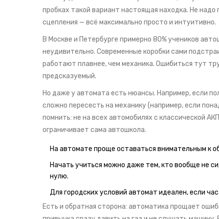
пробках такой вариант настоящая находка. Не надо
сцепления — всё максимально просто и интуитивно.
В Москве и Петербурге примерно 80% учеников авт
неудивительно. Современные коробки сами подстраи
работают плавнее, чем механика. Ошибиться тут тру
предсказуемый.
Но даже у автомата есть нюансы. Например, если п
сложно пересесть на механику (например, если пон
помнить: не на всех автомобилях с классической А
ограничивает сама автошкола.
На автомате проще оставаться внимательным к об
Начать учиться можно даже тем, кто вообще не си
нулю.
Для городских условий автомат идеален, если час
Есть и обратная сторона: автоматика прощает ошиб
привычка сразу давить на газ и не слушать машину. 