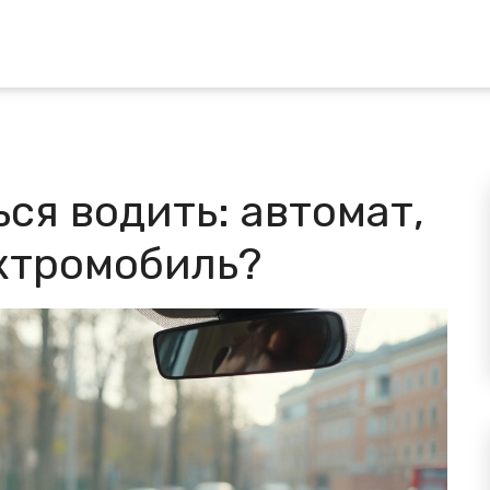
ься водить: автомат,
ктромобиль?