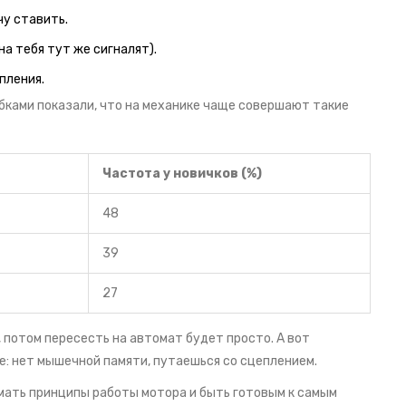
чу ставить.
на тебя тут же сигналят).
пления.
бками показали, что на механике чаще совершают такие
Частота у новичков (%)
48
39
27
, потом пересесть на автомат будет просто. А вот
е: нет мышечной памяти, путаешься со сцеплением.
мать принципы работы мотора и быть готовым к самым