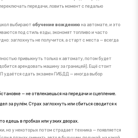
 переключать передачи, ловить момент с педалью
ошкол выбирают
обучение вождению
на автомате, и это
ваются под стиль езды, экономят топливо и часто
дно: заглохнуть не получится, а старт с места — всегда
олностью привыкнуть только к автомату, потом будет
адобится арендовать машину за границей). Ещё стоит
КПП удаётся сдать экзамен ГИБДД — иногда выбор
становке — не отвлекаешься на передачи и сцепление.
дел за рулём. Страх заглохнуть или сбиться сводится к
то едешь в пробках или узких дворах.
ки, но у некоторых потом страдает техника — появляется
Если в планах сменить авто в будущем, подумай, на какой