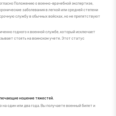
огласно Положению о военно-врачебной экспертизе,
ронические заболевания в легкой или средней степени
срочную службу в обычных войсках, но не препятствуют
иченно годного к военной службе, который исключает
язывает стоять на воинском учете
. Этот статус
ключающие ношение тяжестей.
ю на один или два года. Вы получаете военный билет и