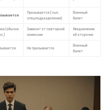
Призывается (тыл,
Военный
изывается
спецподразделения)
билет
чка (обычно
Зависит от повторной
Уведомление
ес.)
комиссии
об отсрочке
Военный
изывается
Не призывается
билет