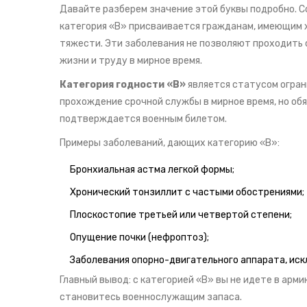
Давайте разберем значение этой буквы подробно. С
категория «В» присваивается гражданам, имеющим х
тяжести. Эти заболевания не позволяют проходить 
жизни и труду в мирное время.
Категория годности «В»
является
статусом огран
прохождение срочной службы в мирное время, но об
подтверждается военным билетом.
Примеры заболеваний, дающих категорию «В»:
Бронхиальная астма легкой формы;
Хронический тонзиллит с частыми обострениями;
Плоскостопие третьей или четвертой степени;
Опущение почки (нефроптоз);
Заболевания опорно-двигательного аппарата, ис
Главный вывод: с категорией «В» вы не идете в арми
становитесь военнослужащим запаса.