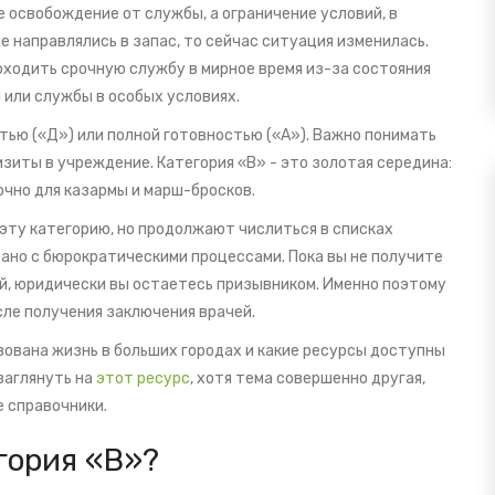
е освобождение от службы, а ограничение условий, в
 направлялись в запас, то сейчас ситуация изменилась.
оходить срочную службу в мирное время из-за состояния
 или службы в особых условиях.
тью («Д») или полной готовностью («А»). Важно понимать
изиты в учреждение. Категория «В» - это золотая середина:
чно для казармы и марш-бросков.
эту категорию, но продолжают числиться в списках
зано с бюрократическими процессами. Пока вы не получите
й, юридически вы остаетесь призывником. Именно поэтому
ле получения заключения врачей.
изована жизнь в больших городах и какие ресурсы доступны
заглянуть на
этот ресурс
, хотя тема совершенно другая,
е справочники.
гория «В»?