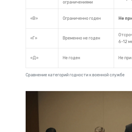
ограничениями
«В»
Ограниченно годен
Не пр
Отсро
«Г»
Временно не годен
6-12 м
«Д»
Не годен
Не пр
Сравнение категорий годности к военной службе