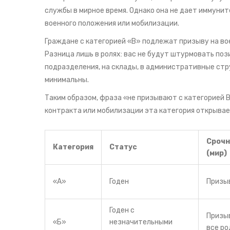
службы в мирное время. Однако она не дает иммунит
военного положения или мобилизации.
Граждане с категорией «В» подлежат призыву на во
Разница лишь в ролях: вас не будут штурмовать пози
подразделения, на склады, в административные стр
минимальны.
Таким образом, фраза «не призывают с категорией В
контракта или мобилизации эта категория открывает
Срочн
Категория
Статус
(мир)
«А»
Годен
Призы
Годен с
Призыв
«Б»
незначительными
все ро