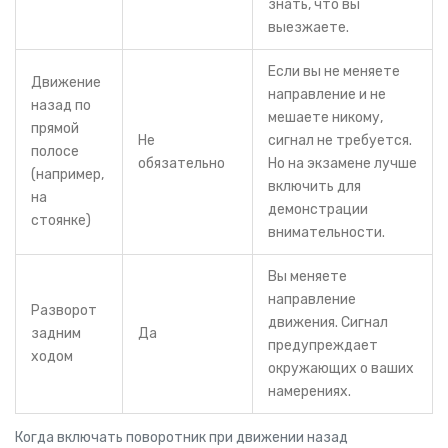
знать, что вы
выезжаете.
Если вы не меняете
Движение
направление и не
назад по
мешаете никому,
прямой
Не
сигнал не требуется.
полосе
обязательно
Но на экзамене лучше
(например,
включить для
на
демонстрации
стоянке)
внимательности.
Вы меняете
направление
Разворот
движения. Сигнал
задним
Да
предупреждает
ходом
окружающих о ваших
намерениях.
Когда включать поворотник при движении назад