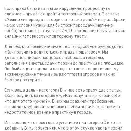
Если права были изъяты за нарушение, процесс чуть
сложнее – придётся пройти повторный экзамен. В статье
«Можно ли пересдать теорию в тот же день?» мы разобрали,
какие условия нужны для быстрой пересдачи: наличие
свободного места в пункте ГИБДД, предварительная запись
онлайн и готовность к повторному тесту.
Для тех, кто только начинает, есть подробное руководство
«Как получить водительские права: пошаговое». Мы
детально описали процесс от выбора автошколы,
заполнения анкеты, сдачи теории до практики на площадке.
Особый акцент сделали на подготовке к теоретическому
экзамену: какие темы вызываютmost вопросов и как их
быстро повторить.
Если ваша цель – категория В, у нас есть сразу две статьи:
«Как получить категорию В», «Как получить категорию В и
что для этого нужно?». В них мы сравнили требования,
стоимость курсов и типичные ошибки новичков, например,
недостаточное время на практику в городе.
Интересно, что некоторые уже имеют категорию С и хотят
добавить В. Мы объяснили, что в этом случае часть теории