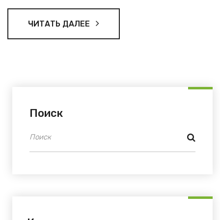
инструкцию, полезные советы и немного интересных
фактов о сдаче экзамена. Готовы разобраться во всех
ЧИТАТЬ ДАЛЕЕ
нюансах и облегчить ваше путешествие к получению
новых водительских прав?
Поиск