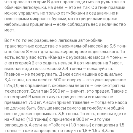
что права категории В дают право садиться за руль только
обычной легковушки. На деле — это не так. С этими правами
можно управлять не только хэтчбеками и седанами, но и
некоторыми микроавтобусами, мототрициклами и даже
небольшими прицепами — если соблюдать вес и количество
мест.
Вот что точно разрешено:
легковые автомобили
,
транспортные средства с максимальной массой до 3,5 тонн
и не более 8 мест для пассажиров, кроме водительского
. То
есть, если у вас есть «Камаз» с кузовом, но масса 4 тонны —
с категорией В его садить нельзя. А вот
минивэн на 7 мест
,
включая водителя, с массой 3,4 тонны
— пожалуйста.
Главное — не перегружать. Даже если машина официально
3,4 тонны, но вы везёте 500 кг сверху — это уже нарушение.
ГИБДД не спрашивает, сколько вы везёте — они смотрят на
техпаспорт. Если там 3500 кг — значит, это предел. Также с
категорией В можно тянуть
прицеп
,
если его масса не
превышает 750 кг
. А если прицеп тяжелее — тогда его масса
не должна быть больше массы самого автомобиля, и общий
вес не должен превышать 3,5 тонны. То есть, если вы едете
на «Ладе» (1,2 тонны) с прицепом в 800 кг — это уже
запрещено. А если на «Тойоте» (1,8 тонны) с прицепом в 1,5
тонны — тоже запрещено, потому что 1,8 + 1,5 = 3,3, но