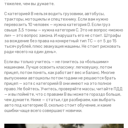
тяжелее, чем вы думаете.
С категорией В нельзя водить грузовики, автобусы,
тракторы, мотоциклы и спецтехнику. Если вам нужно
перевозить 10 человек — нужна категория D. Если груз
свыше 3,5 тонны — нужна категория С. Это не вопрос «можно
ли» — это вопрос закона. И нарушать его не стоит. Штрафы
за вождение без права на конкретный тип ТС — от 5 до 15
тысяч рублей, плюс эвакуация машины. Не стоит рисковать
ради «всего на один день».
Если вы только учитесь — не гонитесь за «большими»
машинами. Лучше освоить классику: легковушку, потом
прицеп, потом понять, как работает вес и баланс. Многие
выпускники автошколы потом годами не решаются брать
прицеп — хотя с категорией В они имеют на это полное
право. Не бойтесь. Учитесь, проверяйте массы, читайте ПДД
— и вы поймёте, что с правами В вы можете гораздо больше,
чем думаете. Ниже — статьи, где разбираем, как выбрать
авто под категорию В, сколько стоит обучение, и какие
ошибки чаще всего совершают новички.