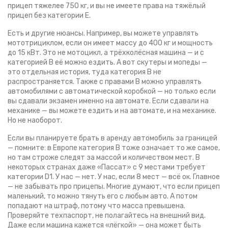
прицеп тяжелее 750 кг, и вы не имеете права на тяжёлый
прицеп без категории Е.
Есть и другие нюансы. Например, вы можете управлять
мототрициклом
,
если он имеет массу до 400 кг и мощность
до 15 кВт
. Это не мотоцикл, а трёхколёсная машина — и с
категорией В её можно ездить. А вот скутеры и мопеды —
это отдельная история, туда категория В не
распространяется. Также с правами В можно управлять
автомобилями с автоматической коробкой — но только если
вы сдавали экзамен именно на автомате. Если сдавали на
механике — вы можете ездить и на автомате, и на механике.
Но не наоборот.
Если вы планируете брать в аренду автомобиль за границей
— помните: в Европе категория В тоже означает то же самое,
но там строже следят за массой и количеством мест. В
некоторых странах даже «Пассат» с 9 местами требует
категории D1. У нас — нет. У нас, если 8 мест — всё ок. Главное
— не забывать про прицепы. Многие думают, что если прицеп
маленький, то можно тянуть его с любым авто. А потом
попадают на штраф, потому что масса превышена.
Проверяйте техпаспорт, не полагайтесь на внешний вид.
Даже если машина кажется «лёгкой» — она может быть